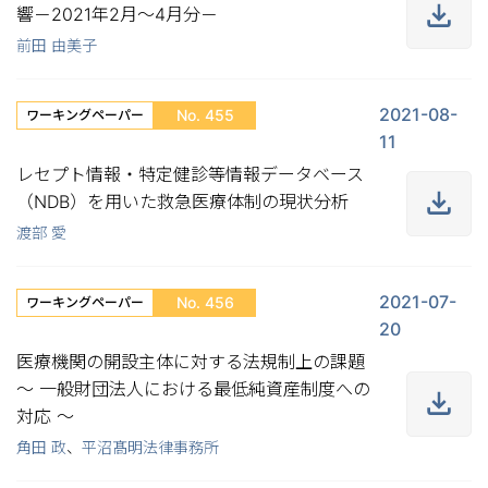
響－2021年2月～4月分－
前田 由美子
2021-08-
No. 455
ワーキングペーパー
11
レセプト情報・特定健診等情報データベース
（NDB）を用いた救急医療体制の現状分析
渡部 愛
2021-07-
No. 456
ワーキングペーパー
20
医療機関の開設主体に対する法規制上の課題
～ 一般財団法人における最低純資産制度への
対応 ～
角田 政
、
平沼髙明法律事務所