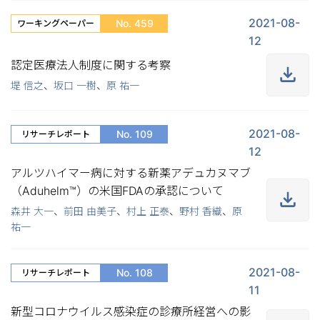
2021-08-
No. 459
ワーキングペーパー
12
認定医療法人制度に関する考察
堤 信之
、
坂口 一樹
、
原 祐一
2021-08-
No. 109
リサーチレポート
12
アルツハイマー病に対する新薬アデュカヌマブ
（Aduhelm™）の米国FDAの承認について
森井 大一
、
前田 由美子
、
村上 正泰
、
野村 香織
、
原
祐一
2021-08-
No. 108
リサーチレポート
11
新型コロナウイルス感染症の診療所経営への影