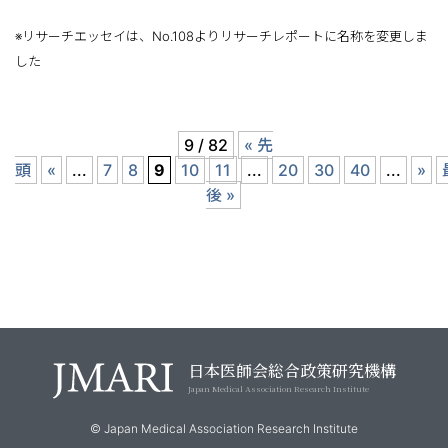
※リサーチエッセイは、No.108よりリサーチレポートに名称を変更しま
した
9 / 82
« 先
頭
«
...
7
8
9
10
11
...
20
30
40
...
»
後 »
日本医師会総合政策研究機構
Japan Medical Association Research Institute
© Japan Medical Association Research Institute