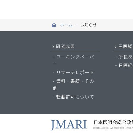
ホーム
お知らせ
研究成果
日医総
ワーキングペーパ
所長あ
ー
日医総
リサーチレポート
資料・書籍・その
他
転載許可について
日本医師会総合政
Japan Medical Association Resear