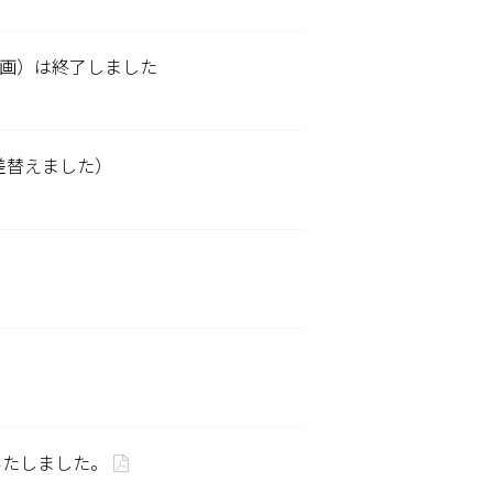
動画）は終了しました
部差替えました）
いたしました。