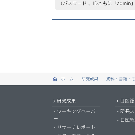
（パスワード 、IDともに「admin」
ホーム
研究成果
資料・書籍・
研究成果
日医総
ワーキングペーパ
所長あ
ー
日医総
リサーチレポート