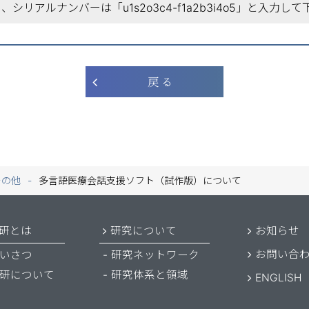
、シリアルナンバーは「u1s2o3c4-f1a2b3i4o5」と入力して
戻 る
その他
多言語医療会話支援ソフト（試作版）について
研とは
研究について
お知らせ
お問い合
いさつ
研究ネットワーク
研について
研究体系と領域
ENGLISH