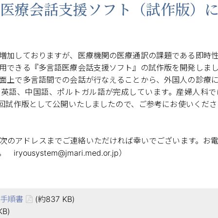
医療会話支援ソフト（試作版）
増加しておりますが、医療機関の医療通訳の課題である即時
用できる『多言語医療会話支援ソフト』の試作版を開発しま
面上で多言語間での会話が行なえることから、外国人の診療
は英語、中国語、ポルトガル語が完成しています。産婦人科で
回試作版として公開いたしましたので、ご参考にお使いください。
次のアドレスまでご連絡いただければ幸いでございます。お
system@jmari.med.or.jp）
手順書
(約837 KB)
KB)