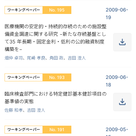
2009-06-
No. 195
ワーキングペーパー
19
医療機関の安定的・持続的存続のための施設整
備資金調達に関する研究 −新たな存続基盤とし
て35 年長期・固定金利・低利の公的融資制度
構築を−
畑仲 卓司
、
尾崎 孝良
、
角田 政
、
吉田 澄人
2009-06-
No. 193
ワーキングペーパー
18
臨床検査部門における特定健診基本健診項目の
基準値の実態
佐藤 和孝
、
吉田 澄人
2009-05-
No. 191
ワーキングペーパー