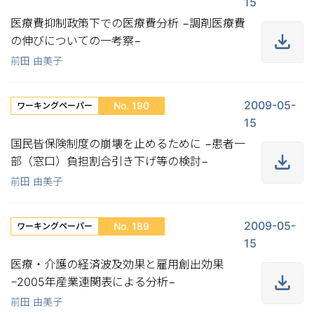
15
医療費抑制政策下での医療費分析 −調剤医療費
の伸びについての一考察−
前田 由美子
2009-05-
No. 190
ワーキングペーパー
15
国民皆保険制度の崩壊を止めるために −患者一
部（窓口）負担割合引き下げ等の検討−
前田 由美子
2009-05-
No. 189
ワーキングペーパー
15
医療・介護の経済波及効果と雇用創出効果
−2005年産業連関表による分析−
前田 由美子