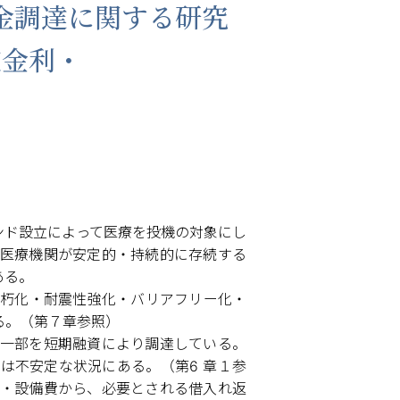
金調達に関する研究
定金利・
ァンド設立によって医療を投機の対象にし
間医療機関が安定的・持続的に存続する
ある。
朽化・耐震性強化・バリアフリー化・
る。（第７章参照）
一部を短期融資により調達している。
は不安定な状況にある。（第6 章１参
・設備費から、必要とされる借入れ返