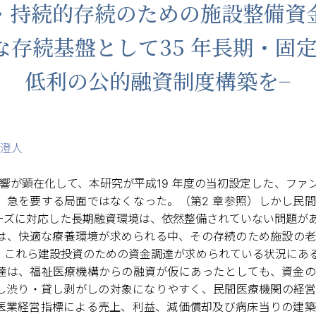
・持続的存続のための施設整備資
な存続基盤として35 年長期・固
低利の公的融資制度構築を−
 澄人
影響が顕在化して、本研究が平成19 年度の当初設定した、フ
、急を要する局面ではなくなった。（第2 章参照）しかし民
ーズに対応した長期融資環境は、依然整備されていない問題が
は、快適な療養環境が求められる中、その存続のため施設の老
、これら建設投資のための資金調達が求められている状況にあ
達は、福祉医療機構からの融資が仮にあったとしても、資金の
し渋り・貸し剥がしの対象になりやすく、民間医療機関の経営
医業経営指標による売上、利益、減価償却及び病床当りの建築