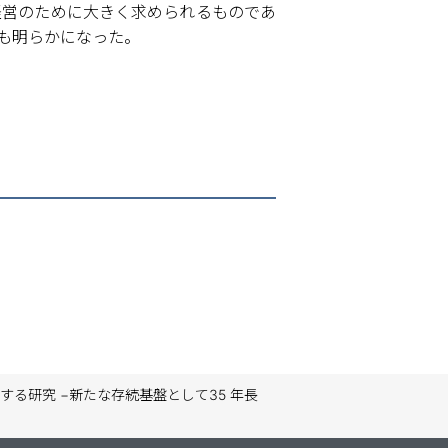
経営のために大きく求められるものであ
ても明らかになった。
る研究 −新たな存続基盤として35 年長