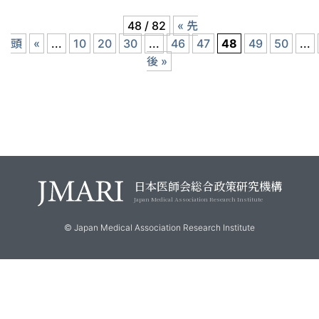
48 / 82
« 先
頭
«
...
10
20
30
...
46
47
48
49
50
...
後 »
日本医師会総合政策研究機構
Japan Medical Association Research Institute
© Japan Medical Association Research Institute