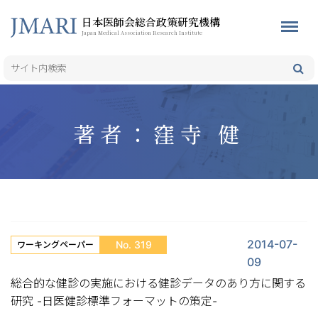
日本医師会総合政策研究機構
Japan Medical Association Research Institute
著者：窪寺 健
2014-07-
No. 319
ワーキングペーパー
09
総合的な健診の実施における健診データのあり方に関する
研究 -日医健診標準フォーマットの策定-