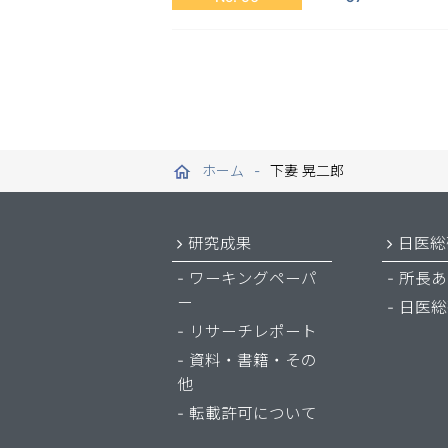
ホーム
下妻 晃二郎
研究成果
日医総
ワーキングペーパ
所長あ
ー
日医総
リサーチレポート
資料・書籍・その
他
転載許可について