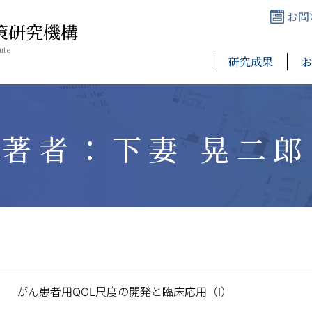
お問
策研究機構
ute
研究成果
著者：下妻 晃二郎
がん患者用QOL尺度の開発と臨床応用（I）