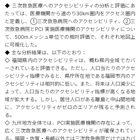
◆ 三次救急医療へのアクセシビリティの分析と評価にあ
たっては、医療機関から道のり30km圏内をアクセス圏内
と定義し、①三次救急病院へのアクセシビリティ、②三
次救急病院とPCI 実施医療機関のアクセシビリティについ
て、500mメッシュ単位での相対評価で、それぞれ地図上
に可視化した。
◆ 主な分析結果は、以下のとおり：
◇ 福岡県内のアクセシビリティは、概ね県内全域でカバ
ーされていると評価できる。ただし、人口当たりのアクセ
シビリティ指標でみると、県庁所在地である福岡市内のア
クセシビリティは相対的に低い。また、将来は人口減少に
よって、人口当たりのアクセシビリティ指標が高くなる地
域が拡大する。しかし、居住人口がある離島と中山間地域
に、アクセシビリティがゼロのエリアが残ると予測され
る。
◇ 九州地方全体では、PCI実施医療機関の存在によって、
広く三次救急医療へのアクセシビリティが確保されてい
る。福岡・佐賀・長崎以外では三次救急病院だけではカバ