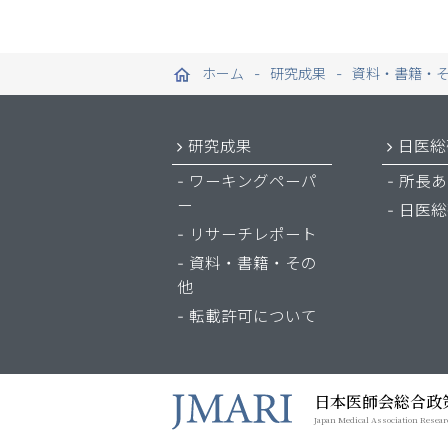
ホーム
研究成果
資料・書籍・
研究成果
日医総
ワーキングペーパ
所長あ
ー
日医総
リサーチレポート
資料・書籍・その
他
転載許可について
日本医師会総合政
Japan Medical Association Resear