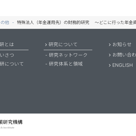
その他
特殊法人（年金運用先）の財務的研究 〜どこに行った年金
研とは
研究について
お知らせ
お問い合
いさつ
研究ネットワーク
研について
研究体系と領域
ENGLISH
策研究機構
ch Institute