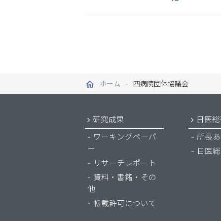
ホーム
四病院団体協議会
研究成果
日医総
ワーキングペーパ
所長あ
ー
日医総
リサーチレポート
資料・書籍・その
他
転載許可について