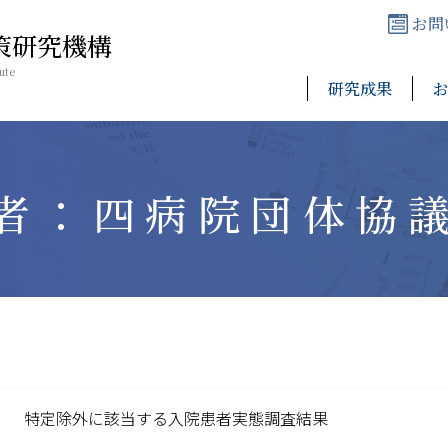
お問
策研究機構
ute
研究成果
者：四病院団体協
特定除外に該当する入院患者実態調査結果