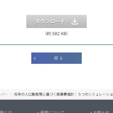
ダウンロード
（約 582 KB）
戻 る
ーパー
将来の人口動態等に基づく医療費推計：５つのシミュレーショ
研とは
研究について
お知らせ