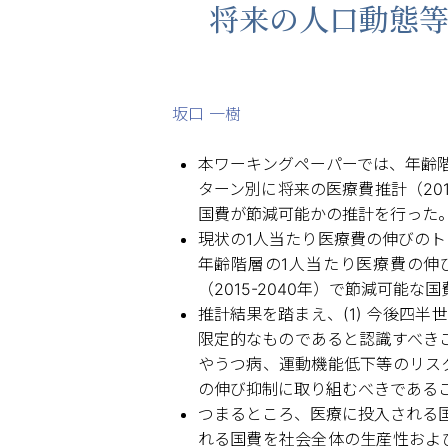
将来の人口動態等
坂口 一樹
本ワーキングペーパーでは、年齢
ターン別に将来の医療費推計（20
国費が節減可能かの推計を行った
現状の1人当たり医療費の伸びのトレ
年齢階層の1人当たり医療費の伸び
（2015-2040年）で節減可能な
推計結果を踏まえ、(1) 今後四
限定的なものであると認識すべきこ
やうつ病、運動機能低下等のリス
の伸び抑制に取り組むべきである
つまるところ、医療に投入される
れる国費を社会全体の生産性およ