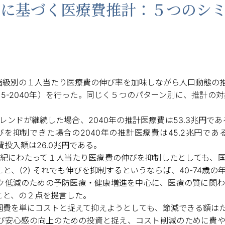
に基づく医療費推計：５つのシ
階級別の１人当たり医療費の伸び率を加味しながら人口動態の
15-2040年）を行った。同じく５つのパターン別に、推計の
。
ンドが継続した場合、2040年の推計医療費は53.3兆円である
を抑制できた場合の2040年の推計医療費は45.2兆円であ
国費投入額は26.0兆円である。
半世紀にわたって１人当たり医療費の伸びを抑制したとしても、
と、(2) それでも伸びを抑制するというならば、40-74歳
ク低減のための予防医療・健康増進を中心に、医療の質に関わ
こと、の２点を提言した。
国費を単にコストと捉えて抑えようとしても、節減できる額は
び安心感の向上のための投資と捉え、コスト削減のために費や