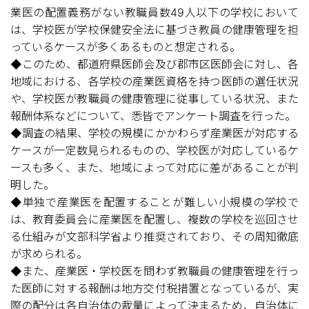
業医の配置義務がない教職員数49人以下の学校において
は、学校医が学校保健安全法に基づき教員の健康管理を担
っているケースが多くあるものと想定される。
◆このため、都道府県医師会及び郡市区医師会に対し、各
地域における、各学校の産業医資格を持つ医師の選任状況
や、学校医が教職員の健康管理に従事している状況、また
報酬体系などについて、悉皆でアンケート調査を行った。
◆調査の結果、学校の規模にかかわらず産業医が対応する
ケースが一定数見られるものの、学校医が対応しているケ
ースも多く、また、地域によって対応に差があることが判
明した。
◆単独で産業医を配置することが難しい小規模の学校で
は、教育委員会に産業医を配置し、複数の学校を巡回させ
る仕組みが文部科学省より推奨されており、その周知徹底
が求められる。
◆また、産業医・学校医を問わず教職員の健康管理を行っ
た医師に対する報酬は地方交付税措置となっているが、実
際の配分は各自治体の裁量によって決まるため、自治体に