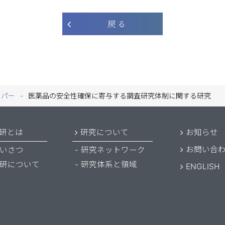
戻 る
ーパー
医薬品の安全性確保に寄与する調査研究体制に関する研究
研とは
研究について
お知らせ
お問い合
いさつ
研究ネットワーク
研について
研究体系と領域
ENGLISH