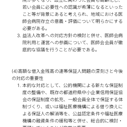
院が多くなり、設立に関わった会員も高齢化し、
若い会員に必要性への認識が希薄になるといった
こと等が背景にあると考えられ、地域における医
師会病院存立の意義・評価について明らかにする
必要がある。
益法人改革への対応方針の検討と併せ、医師会病
院利用と運営への参画について、医師会会員が徹
底的な協議を行うことが必要である。
(4)高額な借入金残高の連帯保証人問題の深刻さと今後
の対応の重要性
本的な対応として、公的機関による新たな保証制
度の整備や、既存の都道府県中小企業信用保証協
会の保証制度の拡充、一般会員全体で保証する体
制づくり、或いは福祉医療機構による借り換えに
よる保証人の解消等を、公益認定条件や福祉医療
機構の融資条件の緩和等と併せ、総合的に検討・