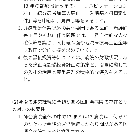
18 年の診療報酬改定の、「リハビリテーション
料」「紹介患者加算の廃止」「入院基本料算定要
件」等を中心に、見直し等を図ること。
診療報酬体系以外の悪化要因である医師・看護師
等不足やそれに伴う問題では、一層自律的な人材
確保策を講じ、人材確保面や地域医療再生基金等
財政面で公的支援を求めていくこと。
後の設備投資等については、病院の財政状況にあ
った適正な設備投資計画の策定と、投資に際して
の入札の活用と競争原理の積極的な導入を図るこ
と。
(2)今後の運営継続に問題がある医師会病院の存在とそ
の対応の必要性
師会病院全体の中で12 または13 病院は、何らか
のかたちで今後の運営継続にかなり問題がある医
師会病院であると推測される。