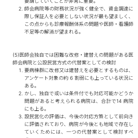
要請していくことが非常に重要。
師会病院等の財務状況が強く健全で、資金調達に
際し保証人を必要としない状況が最も望ましく、
この点からも診療報酬体系の問題や医師・看護師
不足等の解消が望まれる。
(5)医師会独自では困難な改修・建替えの問題がある医
師会病院と公設民営方式の代替案としての検討
要病棟群に改修又は建替えを必要とするものは、
アンケート対象の約 6 割弱にも上っている状況に
ある。
かし、独自で或いは条件付でも対応可能かどうか
問題があると考えられる病院は、合計で14 病院
にも上る。
設民営化の評価は、今後の対応方策として前向き
に評価されており、病院が今後とも地域で存在し
ていくためには、一つの代替案として検討すべ