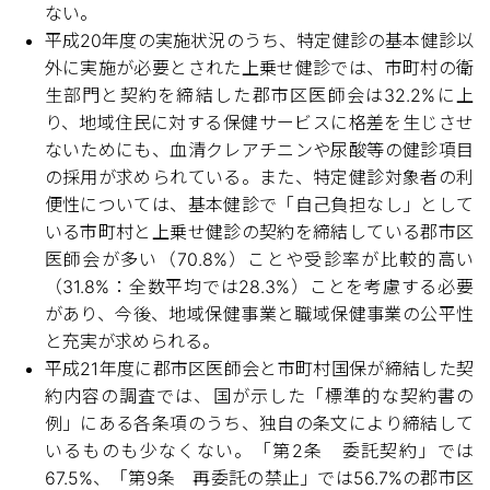
ない。
平成20年度の実施状況のうち、特定健診の基本健診以
外に実施が必要とされた上乗せ健診では、市町村の衛
生部門と契約を締結した郡市区医師会は32.2%に上
り、地域住民に対する保健サービスに格差を生じさせ
ないためにも、血清クレアチニンや尿酸等の健診項目
の採用が求められている。また、特定健診対象者の利
便性については、基本健診で「自己負担なし」として
いる市町村と上乗せ健診の契約を締結している郡市区
医師会が多い（70.8%）ことや受診率が比較的高い
（31.8%：全数平均では28.3%）ことを考慮する必要
があり、今後、地域保健事業と職域保健事業の公平性
と充実が求められる。
平成21年度に郡市区医師会と市町村国保が締結した契
約内容の調査では、国が示した「標準的な契約書の
例」にある各条項のうち、独自の条文により締結して
いるものも少なくない。「第2条 委託契約」では
67.5%、「第9条 再委託の禁止」では56.7%の郡市区