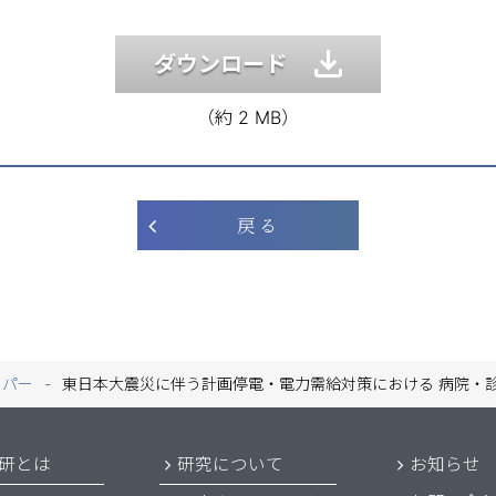
ダウンロード
（約 2 MB）
戻 る
ーパー
東日本大震災に伴う計画停電・電力需給対策における 病院・
研とは
研究について
お知らせ