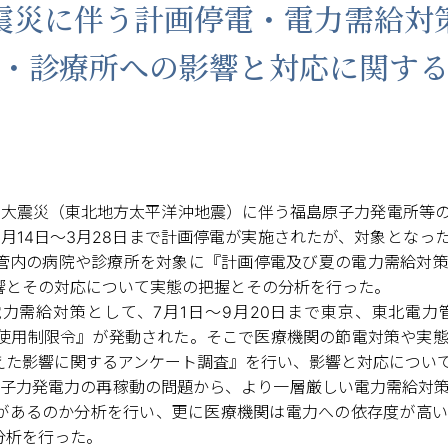
震災に伴う計画停電・電力需給対
・診療所への影響と対応に関す
日本大震災（東北地方太平洋沖地震）に伴う福島原子力発電所等
月14日〜3月28日まで計画停電が実施されたが、対象となっ
管内の病院や診療所を対象に『計画停電及び夏の電力需給対策
響とその対応について実態の把握とその分析を行った。
需給対策として、7月1日〜9月20日まで東京、東北電力
電力使用制限令』が発動された。そこで医療機関の節電対策や実
えた影響に関するアンケート調査』を行い、影響と対応につい
は原子力発電力の再稼動の問題から、より一層厳しい電力需給対
があるのか分析を行い、更に医療機関は電力への依存度が高い
分析を行った。