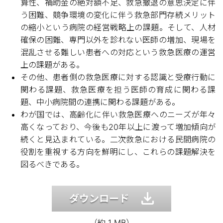
算性、補助金の絶対額不足、救急撤退の意思決定に伴
う困難、競争環境の変化に伴う救急部門存続メリット
の縮小という病院の経営戦略上の課題。そして、人材
確保の困難、専門以外を診れない医師の増加、現場を
混乱させる難しい患者への対応という救急医療の運営
上の課題がある。
その他、患者側の救急医療に対する認識と受療行動に
関わる課題、救急医療を担う医師の育成に関わる課
題、中小病院間の連携に関わる課題がある。
わが国では、高齢化に伴い救急医療へのニーズが年々
高くなっており、今後も20年以上に渡って増加傾向が
続くと見込まれている。二次救急における民間病院の
役割を重視する方向を鮮明にし、これらの課題解決を
図るべきである。
ダウンロード
（約 1 MB）