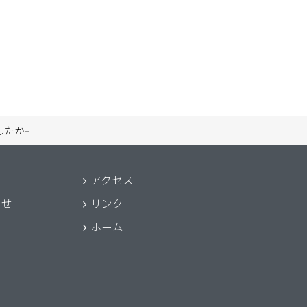
したか−
アクセス
わせ
リンク
ホーム