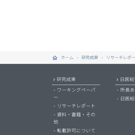
ホーム
研究成果
リサーチレポ
研究成果
日医総
ワーキングペーパ
所長あ
ー
日医総
リサーチレポート
資料・書籍・その
他
転載許可について