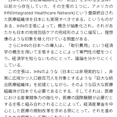
以前から存在していた．その主張の１つに，アメリカの
IHN(Integrated Healthcare Network)という垂直統合され
た医療組織体を日本にも実現すべきである，というものが
ある．IHNの主張によって，概念が抽象化され，それがあ
たかも日本の地域包括ケアの完成形のように描写し，理想
像のような印象を植え付けている側面がある．
さらにIHNの日本への導入は，「取引費用」という経済
学の概念を用いて主張することによって専門性の壁をつく
り，経済学を知らないものにとって，議論を分かりにくく
している．
この主張は，IHNのような（日本には非現実的な），非
常に広域かつ人口数百万人を対象とするような「巨大な統
合医療組織体」を前提としながら，そのような巨大な医療
組織体が日本でも必要であるとする．そしてそれは，医療
における産業競争力の強化や，医療の国際展開が必要だと
する主張と組み合わされることによって，経済産業省を中
心とした医療の規制改革を求める側にとって，それを進め