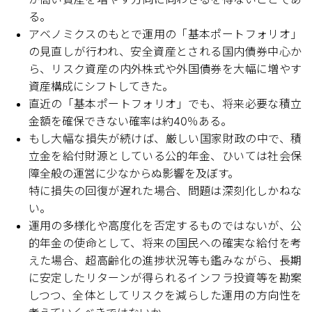
る。
アベノミクスのもとで運用の「基本ポートフォリオ」
の見直しが行われ、安全資産とされる国内債券中心か
ら、リスク資産の内外株式や外国債券を大幅に増やす
資産構成にシフトしてきた。
直近の「基本ポートフォリオ」でも、将来必要な積立
金額を確保できない確率は約40％ある。
もし大幅な損失が続けば、厳しい国家財政の中で、積
立金を給付財源としている公的年金、ひいては社会保
障全般の運営に少なからぬ影響を及ぼす。
特に損失の回復が遅れた場合、問題は深刻化しかねな
い。
運用の多様化や高度化を否定するものではないが、公
的年金の使命として、将来の国民への確実な給付を考
えた場合、超高齢化の進捗状況等も鑑みながら、長期
に安定したリターンが得られるインフラ投資等を勘案
しつつ、全体としてリスクを減らした運用の方向性を