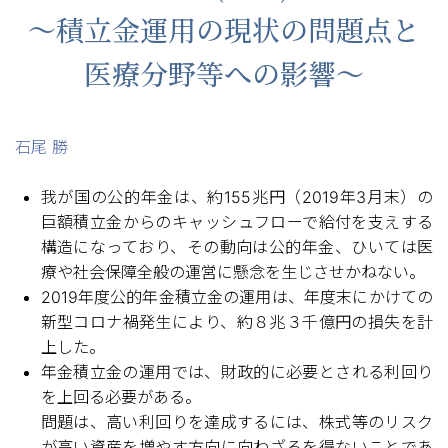
～積立金運用の現状の問題点と
医療分野等への影響～
石尾 勝
我が国の公的年金は、約155兆円（2019年3月末）の
巨額積立金からのキャッシュフローで給付を支えする
構造になっており、その動向は公的年金、ひいては医
療や社会保障全般の運営に懸念を生じさせかねない。
2019年度公的年金積立金の運用は、年度末にかけての
新型コロナ禍発生により、約８兆３千億円の損失を計
上した。
年金積立金の運用では、財政的に必要とされる利回り
を上回る必要がある。
問題は、高い利回りを達成するには、株式等のリスク
が高い資産を増やす方向に向わざるを得ないことであ