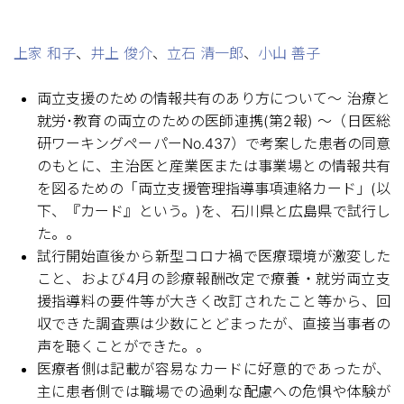
上家 和子
、
井上 俊介
、
立石 清一郎
、
小山 善子
両立支援のための情報共有のあり方について～ 治療と
就労･教育の両立のための医師連携(第2報) ～（日医総
研ワーキングペーパーNo.437）で考案した患者の同意
のもとに、主治医と産業医または事業場との情報共有
を図るための「両立支援管理指導事項連絡カード」(以
下、『カード』という。)を、石川県と広島県で試行し
た。。
試行開始直後から新型コロナ禍で医療環境が激変した
こと、および4月の診療報酬改定で療養・就労両立支
援指導料の要件等が大きく改訂されたこと等から、回
収できた調査票は少数にとどまったが、直接当事者の
声を聴くことができた。。
医療者側は記載が容易なカードに好意的であったが、
主に患者側では職場での過剰な配慮への危惧や体験が