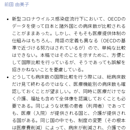
前田 由美子
新型コロナウイルス感染症流行下において、OECDの
データを使って日本と諸外国との病床数が比較される
ことがままあった。しかし、そもそも医療提供体制の
仕組みはもちろん、用語の定義も異なる（OECDの基
準で近づける努力はされているが）ので、単純な比較
はできない。本稿ではそのことを示すために、方便と
して国際比較を行っているが、そうであっても誤解を
招きかねないことを憂慮している。
どうしても病床数の国際比較を行う際には、総病床数
だけ見て終わるのではなく、医療機能別の病床数も確
認しておくことが望ましい。が、同時に医療だけでな
く介護、福祉も含めて全体像を認識しておくことも必
要である。同じような状態の患者（利用者）であって
も、医療（入院）が提供される国と、介護が提供され
る国がある。同じ国の中でも、制度の変更（その根本
は医療費削減）によって、病床が削減され、介護での