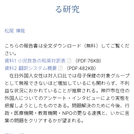
る研究
松尾 博哉
こちらの報告書は全文ダウンロード（無料）してご覧くだ
さい。
資料1 小児救急の和英対訳表
（PDF:76KB)
資料2 翻訳システム概要
（PDF:482KB）
在日外国人女性は対人口比では母子保健の対象グループ
として無視できないほど増加しているにも関わらず、不利
益な状況におかれていることが推察される。神戸市在住の
外国人についてのアンケート・インタビューにより実態を
把握しようとしたものである。問題解決のために今後、行
政・医療機関・教育機関・NPOの更なる連携と、いかに言
葉の問題をクリアするかが望まれる。