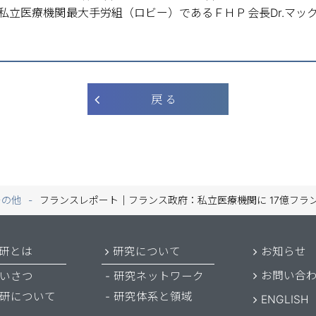
私立医療機関最大手労組（ロビー）であるＦＨＰ会長Dr.マッ
戻 る
その他
フランスレポート｜フランス政府：私立医療機関に 17億フラ
研とは
研究について
お知らせ
お問い合
いさつ
研究ネットワーク
研について
研究体系と領域
ENGLISH