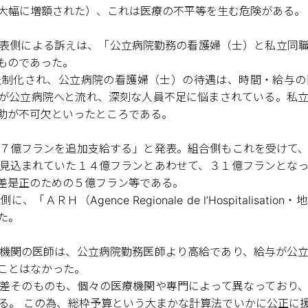
大幅に増額された）、これは医療の不平等を生む危険がある。
表側による訴えは、「公立病院勤務の看護婦（士）と私立同
ものであった。
法制化され、公立病院の看護婦（士）の待遇は、時間・給与の
が公立病院へと流れ、深刻な人員不足に悩まされている。私
助が不可欠といったところである。
７億フランを追加支給する」と発表。組合側もこれを受けて
見込まれていた１４億フランとあわせて、３１億フランとな
差是正のための５億フラン等である。
ＲＨ（Agence Regionale de l’Hospitalisa
た。
機関の医師は、公立病院勤務医師より高給であり、給与が公
ことはなかった。
差そのものも、個々の医療機関や専門によって異なっており
る。 この為、総枠予算という大まかな計算法でいかに公正に