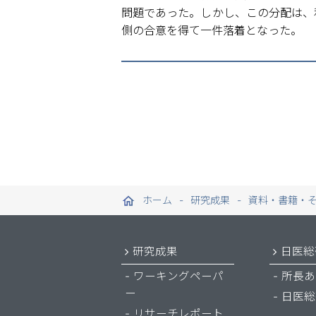
問題であった。しかし、この分配は、
側の合意を得て一件落着となった。
ホーム
研究成果
資料・書籍・
研究成果
日医総
ワーキングペーパ
所長あ
ー
日医総
リサーチレポート