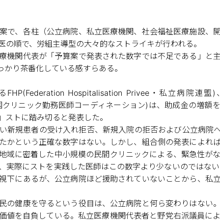
算案で、各柱（公立病院、私立医療機関、社会福祉医療施設、
医の順で、労組主導型の大々的なストライキが行われる。
療機関代表が「予算案で発表された数字では不足である」と
っかり茶番化している感すらある。
ation Hospitalisation Privee・私立病院連盟)、CNMC(
Clinique・全国クリニック勤務医師コーディネーション)は、助成
」ストに踏み切ると発表した。
い新規患者の受け入れ拒否、新規入院の拒否および公立病院
たかという正確な数字はない。しかし、組合側の発表によれ
地域に密着した中小規模の民間クリニックによる、緊急性が
、実際にストを実践した医師はこの数字より少ないのではない
視下にあるが、公立病院ほど援助されていないことから、私
民の健康を守るという役目は、公立病院と何ら変わりはない
価値を自負している。私立医療機関代表者と野党右派議員に