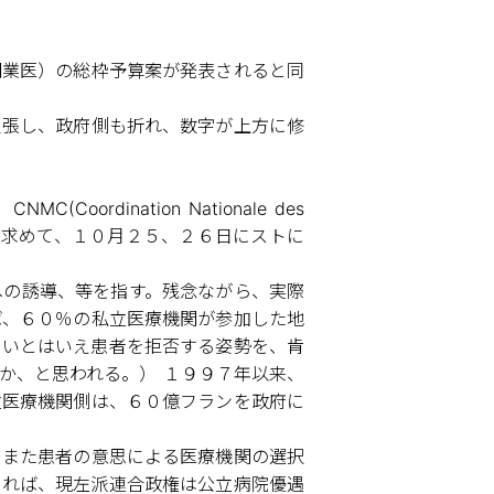
開業医）の総枠予算案が発表されると同
主張し、政府側も折れ、数字が上方に修
Coordination Nationale des
金の増額を求めて、１０月２５、２６日にストに
への誘導、等を指す。残念ながら、実際
ば、６０％の私立医療機関が参加した地
ないとはいえ患者を拒否する姿勢を、肯
か、と思われる。） １９９７年以来、
立医療機関側は、６０億フランを政府に
。また患者の意思による医療機関の選択
よれば、現左派連合政権は公立病院優遇