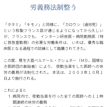
労義務法制整う
「タタミ」「キモノ」と同様に、「カロウシ（過労死）」
という和製フランス語が通じるようになってから久しい
が、フランスでも、 インターン研修医・病院勤務医（特
に救急室勤務）の劣悪な労働条件は、 いわば、優秀な臨
床医となる過程での試練として踏襲されてきた。
この度、厚生大臣ベルナール・クシュネー（ＭＤ，国境な
き医師団の創始者）により、 夜勤当直をした医師への休
労の義務が法制化された。 本法は、２００３年１０月１
日より施行される。
これによると
病院内で、夜勤当直を行った全ての医師への１１時
間連続の休労の義務