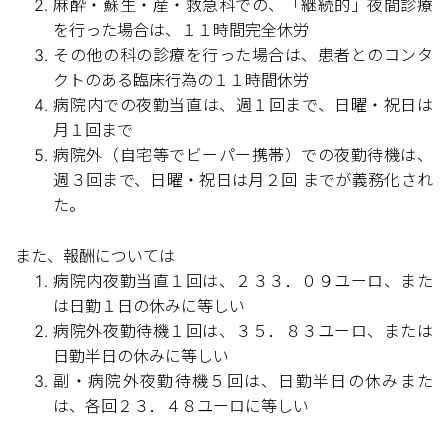
麻酔・蘇生・産・救急科での、「継続的」夜間診療
を行った場合は、１１時間完全休労
その他の科の診療を行った場合は、患者とのコンタ
クトのある臨床行為の１１時間休労
病院内での夜勤当直は、週１回まで、日曜・祝日は
月１回まで
病院外（自宅等でビーパー携帯）での夜勤待機は、
週３回まで、日曜・祝日は月２回 までが義務化され
た。
また、報酬については
病院内夜勤当直１回は、２３３．０９ユーロ、また
は日勤１日の休みに等しい
病院外夜勤待機１回は、３５．８３ユーロ、または
日勤半日の休みに等しい
副・病院外夜勤待機５回は、日勤半日の休みまた
は、各回２３．４８ユーロに等しい