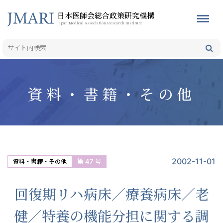
日本医師会総合政策研究機構
Japan Medical Association Research Institute
資料・書籍・その他
2002-11-01
第 47 号
資料・書籍・その他
回復期リハ病床／療養病床／老
健／特養の機能分担に関する調